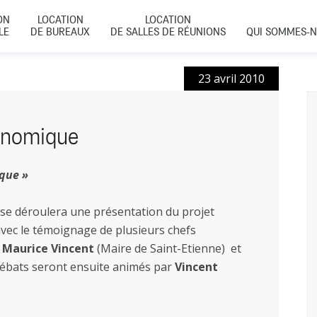
ON
LOCATION
LOCATION
LE
DE BUREAUX
DE SALLES DE RÉUNIONS
QUI SOMMES-N
23 avril 2010
onomique
que »
se déroulera une présentation du projet
vec le témoignage de plusieurs chefs
r
Maurice Vincent
(Maire de Saint-Etienne) et
 débats seront ensuite animés par
Vincent